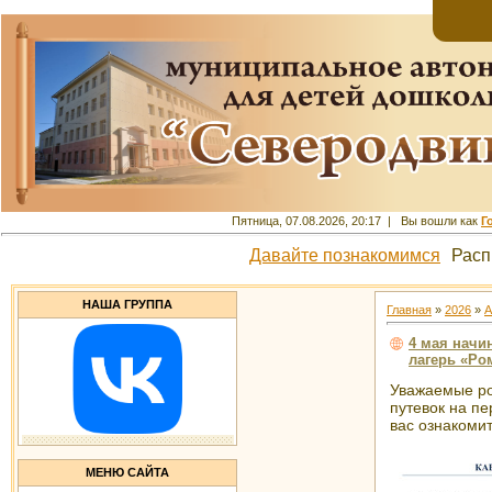
Пятница, 07.08.2026, 20:17 | Вы вошли как
Г
Давайте познакомимся
Расп
НАША ГРУППА
Главная
»
2026
»
А
4 мая начи
лагерь «Р
Уважаемые ро
путевок на п
вас ознакоми
МЕНЮ САЙТА